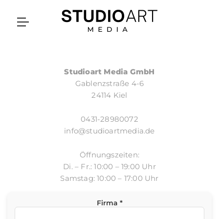
Studioart Media GmbH
Gablenzstraße 4-6
24114 Kiel
0431-28980072
info@studioartmedia.de
Öffnungszeiten:
Di. – Fr.: 10:00 – 19:00 Uhr
Samstag: 10:00 – 17:00 Uhr
Firma *