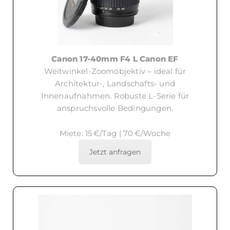
Canon 17-40mm F4 L Canon EF
Weitwinkel-Zoomobjektiv – ideal für
Architektur-, Landschafts- und
Innenaufnahmen. Robuste L-Serie für
anspruchsvolle Bedingungen.
Miete: 15 €/Tag | 70 €/Woche
Jetzt anfragen