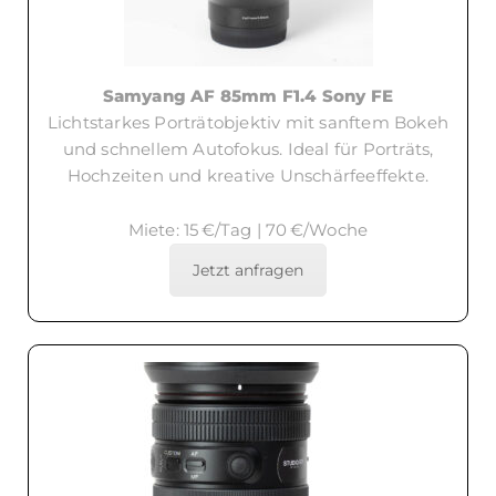
Samyang AF 85mm F1.4 Sony FE
Lichtstarkes Porträtobjektiv mit sanftem Bokeh
und schnellem Autofokus. Ideal für Porträts,
Hochzeiten und kreative Unschärfeeffekte.
Miete: 15 €/Tag | 70 €/Woche
Jetzt anfragen