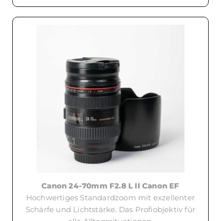
Canon 24-70mm F2.8 L II Canon EF
Hochwertiges Standardzoom mit exzellenter
Schärfe und Lichtstärke. Das Profiobjektiv für