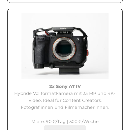
2x Sony A7 IV
Hybride Vollformatkamera mit 33 MP und 4K-
Video. Ideal für Content Creators,
Fotograf:innen und Filmemacher:innen.
Miete: 90 €/Tag | 500 €/Woche