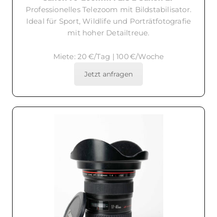
Professionelles Telezoom mit Bildstabilisator.
Ideal für Sport, Wildlife und Porträtfotografie
mit hoher Detailtreue.
Miete: 20 €/Tag | 100 €/Woche
Jetzt anfragen