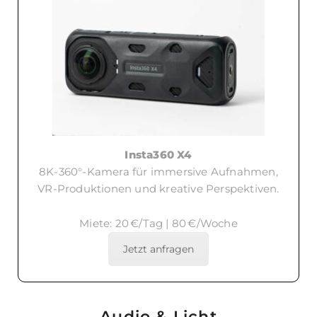
Insta360 X4
8K-360°-Kamera für immersive Aufnahmen,
VR-Produktionen und kreative Perspektiven.
Miete: 20 €/Tag | 80 €/Woche
Jetzt anfragen
Audio & Licht