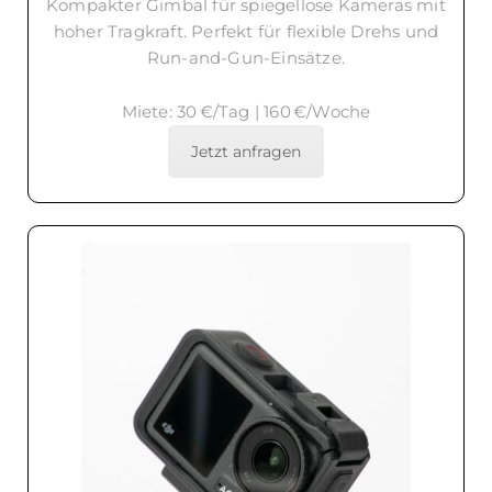
Kompakter Gimbal für spiegellose Kameras mit
hoher Tragkraft. Perfekt für flexible Drehs und
Run-and-Gun-Einsätze.
Miete: 30 €/Tag | 160 €/Woche
Jetzt anfragen