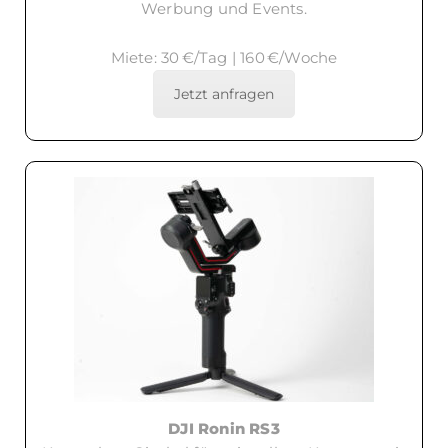
Werbung und Events.
Miete: 30 €/Tag | 160 €/Woche
Jetzt anfragen
DJI Ronin RS3