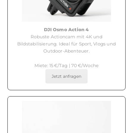
DJI Osmo Action 4
Robuste Actioncam mit 4K und
Bildstabilisierung. Ideal für Sport, Vlogs und
Outdoor-Abenteuer.
Miete: 15 €/Tag | 70 €/Woche
Jetzt anfragen