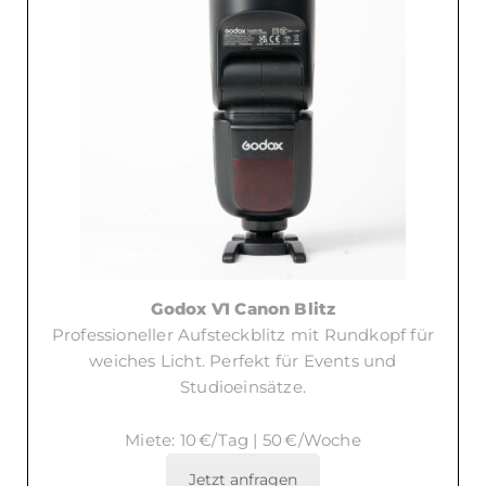
Godox V1 Canon Blitz
Professioneller Aufsteckblitz mit Rundkopf für
weiches Licht. Perfekt für Events und
Studioeinsätze.
Miete: 10 €/Tag | 50 €/Woche
Jetzt anfragen