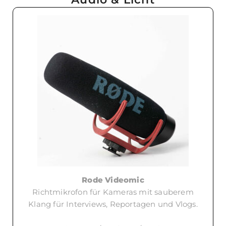
Rode Videomic
Richtmikrofon für Kameras mit sauberem
Klang für Interviews, Reportagen und Vlogs.