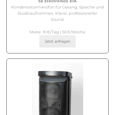
SE Electronics X1A
Kondensatormikrofon für Gesang, Sprache und
Studioaufnahmen. Klarer, professioneller
Sound.
Miete: 10 €/Tag | 50 €/Woche
Jetzt anfragen