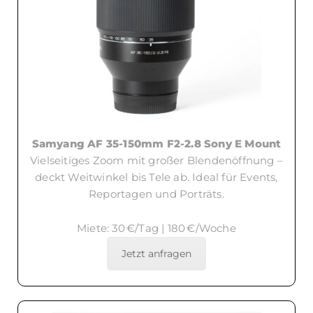
Samyang AF 35-150mm F2-2.8 Sony E Mount
Vielseitiges Zoom mit großer Blendenöffnung –
deckt Weitwinkel bis Tele ab. Ideal für Events,
Reportagen und Porträts.
Miete: 30 €/Tag | 180 €/Woche
Jetzt anfragen