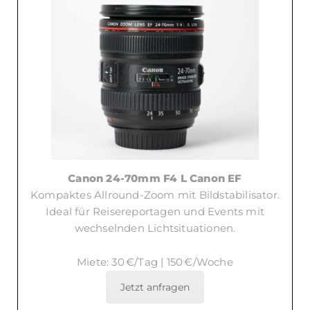
Canon 24-70mm F4 L Canon EF
Kompaktes Allround-Zoom mit Bildstabilisator.
Ideal für Reisereportagen und Events mit
wechselnden Lichtsituationen.
Miete: 30 €/Tag | 150 €/Woche
Jetzt anfragen